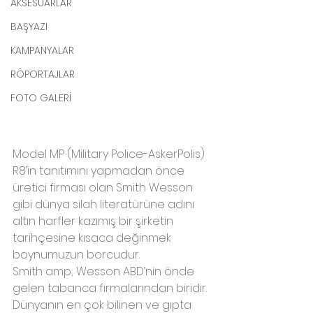
AKSESUARLAR
BAŞYAZI
KAMPANYALAR
RÖPORTAJLAR
FOTO GALERİ
Model MP (Military Police-AskerPolis) 
R8’in tanıtımını yapmadan önce 
üretici firması olan Smith Wesson 
gibi dünya silah literatürüne adını 
altın harfler kazımış bir şirketin 
tarihçesine kısaca değinmek 
boynumuzun borcudur.
Smith amp; Wesson ABD’nin önde 
gelen tabanca firmalarından biridir. 
Dünyanın en çok bilinen ve gıpta 