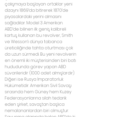
çalışmaya başlayan ortaklar yeni 
dizaynı 1869’da bitirerek 1870’de 
piyasalardaki yerini almasını 
sağladılar. Model 3 Amerikan. 
ABD’de bilinen ilk geniş kalibreli 
kartuş kullanan bu revolver, Smith 
ve Wesson’ı dünya tabanca 
üreticiliğinde tahta oturtması çok 
da uzun sürmedi. Bu yeni revolverin 
en önemli iki müşterisinden biri batı 
hududunda görev yapan ABD 
süvarileridir (1000 adet almışlardır). 
Diğeri ise Rusya İmparatorluk 
Hükümetidir. Amerikan Sivil Savaşı 
sırasında hem Güney hem Kuzey 
Federasyonlarına silah tedarik 
eden şirket, savaştan başlıca 
nemalananlardan biri olmuştur.
Savunma alanında halen ABD’de ki 