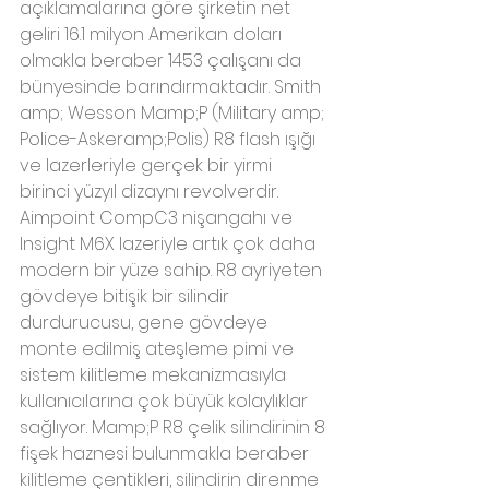
açıklamalarına göre şirketin net 
geliri 16.1 milyon Amerikan doları 
olmakla beraber 1453 çalışanı da 
bünyesinde barındırmaktadır. Smith 
amp; Wesson Mamp;P (Military amp; 
Police-Askeramp;Polis) R8 flash ışığı 
ve lazerleriyle gerçek bir yirmi 
birinci yüzyıl dizaynı revolverdir. 
Aimpoint CompC3 nişangahı ve 
Insight M6X lazeriyle artık çok daha 
modern bir yüze sahip. R8 ayriyeten 
gövdeye bitişik bir silindir 
durdurucusu, gene gövdeye 
monte edilmiş ateşleme pimi ve 
sistem kilitleme mekanizmasıyla 
kullanıcılarına çok büyük kolaylıklar 
sağlıyor. Mamp;P R8 çelik silindirinin 8 
fişek haznesi bulunmakla beraber 
kilitleme çentikleri, silindirin direnme 