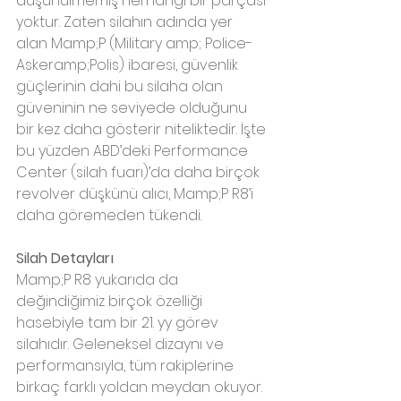
düşünülmemiş herhangi bir parçası 
yoktur. Zaten silahın adında yer 
alan Mamp;P (Military amp; Police-
Askeramp;Polis) ibaresi, güvenlik 
güçlerinin dahi bu silaha olan 
güveninin ne seviyede olduğunu 
bir kez daha gösterir niteliktedir. İşte 
bu yüzden ABD’deki Performance 
Center (silah fuarı)’da daha birçok 
revolver düşkünü alıcı, Mamp;P R8’i 
daha göremeden tükendi.
Silah Detayları
Mamp;P R8 yukarıda da 
değindiğimiz birçok özelliği 
hasebiyle tam bir 21. yy görev 
silahıdır. Geleneksel dizaynı ve 
performansıyla, tüm rakiplerine 
birkaç farklı yoldan meydan okuyor. 