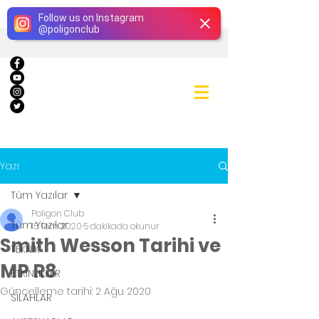
Giriş
Follow us on Instagram
@
poligonclub
Yazı
Tüm Yazılar
Poligon Club
Tüm Yazılar
15 Tem 2020
5 dakikada okunur
Smith Wesson Tarihi ve
TEKNİK
MP R8
ETKİNLİKLER
Güncelleme tarihi:
2 Ağu 2020
SİLAHLAR