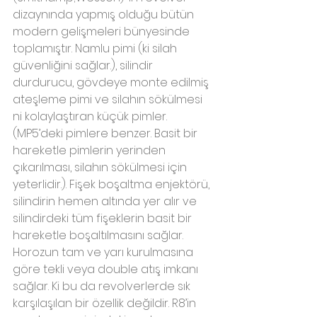
dizaynında yapmış olduğu bütün 
modern gelişmeleri bünyesinde 
toplamıştır. Namlu pimi (ki silah 
güvenliğini sağlar.), silindir 
durdurucu, gövdeye monte edilmiş 
ateşleme pimi ve silahın sökülmesi 
ni kolaylaştıran küçük pimler.
(MP5’deki pimlere benzer. Basit bir 
hareketle pimlerin yerinden 
çıkarılması, silahın sökülmesi için 
yeterlidir.). Fişek boşaltma enjektörü, 
silindirin hemen altında yer alır ve 
silindirdeki tüm fişeklerin basit bir 
hareketle boşaltılmasını sağlar. 
Horozun tam ve yarı kurulmasına 
göre tekli veya double atış imkanı 
sağlar. Ki bu da revolverlerde sık 
karşılaşılan bir özellik değildir. R8’in 