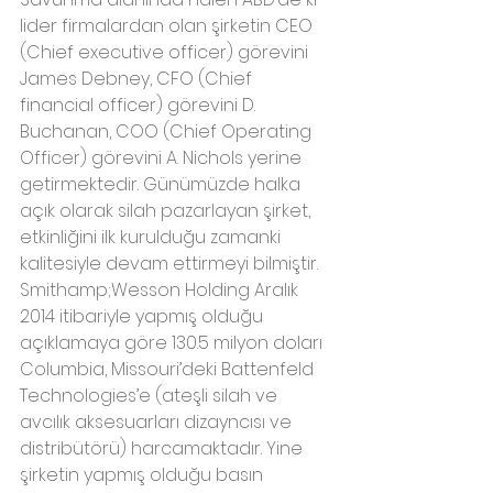
lider firmalardan olan şirketin CEO 
(Chief executive officer) görevini 
James Debney, CFO (Chief 
financial officer) görevini D. 
Buchanan, COO (Chief Operating 
Officer) görevini A. Nichols yerine 
getirmektedir. Günümüzde halka 
açık olarak silah pazarlayan şirket, 
etkinliğini ilk kurulduğu zamanki 
kalitesiyle devam ettirmeyi bilmiştir. 
Smithamp;Wesson Holding Aralık 
2014 itibariyle yapmış olduğu 
açıklamaya göre 130.5 milyon doları 
Columbia, Missouri’deki Battenfeld 
Technologies’e (ateşli silah ve 
avcılık aksesuarları dizayncısı ve 
distribütörü) harcamaktadır. Yine 
şirketin yapmış olduğu basın 