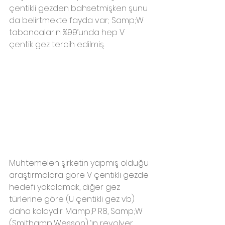
çentikli gezden bahsetmişken şunu 
da belirtmekte fayda var; Samp;W 
tabancaların %99’unda hep V 
çentik gez tercih edilmiş.
Muhtemelen şirketin yapmış olduğu 
araştırmalara göre V çentikli gezde 
hedefi yakalamak, diğer gez 
türlerine göre (U çentikli gez vb) 
daha kolaydır. Mamp;P R8, Samp;W 
(Smithamp;Wesson) ‘ın revolver 