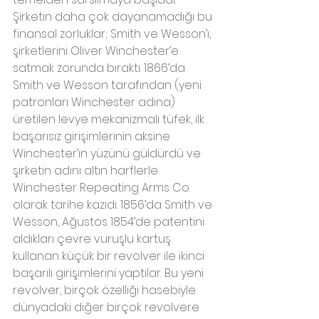
Şirketin daha çok dayanamadığı bu 
finansal zorluklar; Smith ve Wesson’ı, 
şirketlerini Oliver Winchester’e 
satmak zorunda bıraktı. 1866’da 
Smith ve Wesson tarafından (yeni 
patronları Winchester adına) 
üretilen levye mekanizmalı tüfek, ilk 
başarısız girişimlerinin aksine 
Winchester’ın yüzünü güldürdü ve 
şirketin adını altın harflerle 
Winchester Repeating Arms Co. 
olarak tarihe kazıdı. 1856’da Smith ve 
Wesson, Ağustos 1854’de patentini 
aldıkları çevre vuruşlu kartuş 
kullanan küçük bir revolver ile ikinci 
başarılı girişimlerini yaptılar. Bu yeni 
revolver, birçok özelliği hasebiyle 
dünyadaki diğer birçok revolvere 