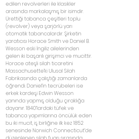
edilen revolverleri ile klasikler 
arasında markalaşmış bir isimdir. 
Ürettiği tabanca çeşitleri toplu 
(revolver) veya şarjörlü yarı 
otomatik tabancalardır. Şirketin 
yaratıcısı Horace Smith ve Daniel B. 
Wesson eski İngiliz ailelerinden 
gelen iki başarılı girişimci ve mucittir. 
Horace ateşli silah ticaretini 
Massachusette’ki Ulusal Silah 
Fabrikasında çalıştığı zamanlarda 
öğrendi. Daniel’in tecrübeleri ise 
erkek kardeşi Edwin Wesson 
yanında yapmış olduğu çıraklığa 
dayanır. 1840’lardaki tüfek ve 
tabanca yapımlarına öncülük eden 
bu iki mucit, iş birliğine ilk kez 1852 
senesinde Norwich Connecticut’de 
düzenlenen silah fuarı sırasında 