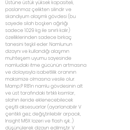
Üstüne üstük yüksek kapasiteli, 
paslanmaz çelikten silindir ve 
skandiyum alaşımlı gövdesi (bu 
sayede silah boşken ağırlığı 
sadece 1.029 kg ile sınırlı kalır.) 
özelliklerinden sadece birkaç 
tanesini teşkil eder. Namlunun 
dizaynı ve kullandığı alaşımın 
muhteşem uyumu sayesinde 
namludaki itme gücünün artmasına 
ve dolayısıyla isabetlilik oranının 
maksimize olmasına vesile olur. 
Mamp;P R8’in namlu gövdesinin alt 
ve üst tarafındaki tırtıklı kısımlar, 
silahın ileride eklenecebilecek 
çeşitli aksesuarlar (ayarlanabilir V 
çentikli gez, değiştirilebilir arpacık, 
Insight M6X lazeri ve flash ışık…) 
düşünülerek dizayn edilmiştir. V 