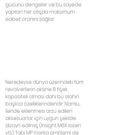
gücünü dengeler ve bu sayede 
yapılan her atışda maksimum 
isabet oranını sağlar.
Neredeyse dünya üzerindeki tüm 
revolverlerin aksine 8 fişek 
kapasiteli olması dahi bu silahın 
başlıca özelliklerindendir. Namlu, 
ileride eklenmesi arzu edilen 
aksesuarlar için uygun şekilde 
dizayn edilmiş (Insight M6X lazeri 
v.b.). Tabi MP marka amblemi de 