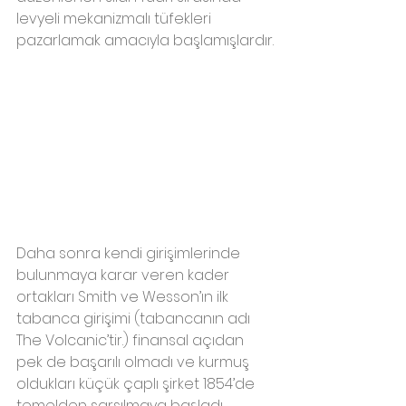
levyeli mekanizmalı tüfekleri 
pazarlamak amacıyla başlamışlardır.
Daha sonra kendi girişimlerinde 
bulunmaya karar veren kader 
ortakları Smith ve Wesson’ın ilk 
tabanca girişimi (tabancanın adı 
The Volcanic’tir.) finansal açıdan 
pek de başarılı olmadı ve kurmuş 
oldukları küçük çaplı şirket 1854’de 
temelden sarsılmaya başladı. 