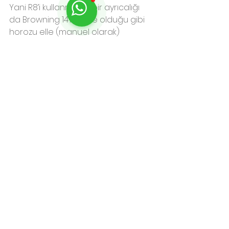
Yani R8’i kullanmanın bir ayrıcalığı 
da Browning 14’lülerde olduğu gibi 
horozu elle (manuel olarak) 
kurmanın çile olmaktan çıkmasıdır. 
Tetik klasik hilal şeklinde olmakla 
beraber düz bir yüzeye sahiptir ve 
yaklaşık olarak 6.8 mm 
kalınlığındadır. Klasik kabzelerin 
aksine, Ramp;8’in sentetik siyah 
kabzesi üzerinde daha sağlam bir 
kavrama imkanı sağlamak için 
parmak hizası boyunca oluklara 
vardır. Ayrıca kabzenin üstünde 
klasik sert polimer yerine çakıl 
zeminli yumuşak polimer tercih 
edilmiştir. Bu iki özellik sayesinde 
silah kullanıcısı, silah üzerinde tam 
bir hakimiyete sahip olur ve atış 
kabiliyetleri maksimize edilir. Her ne 