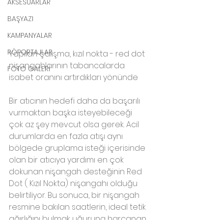
AKSESUARLAR
BAŞYAZI
KAMPANYALAR
RÖPORTAJLAR
Yapılan çalışma, kızıl nokta - red dot 
nişangahlarının tabancalarda 
FOTO GALERİ
isabet oranını artırdıkları yönünde
Bir atıcının hedefi daha da başarılı 
vurmaktan başka isteyebileceği 
çok az şey mevcut olsa gerek. Acil 
durumlarda en fazla atışı aynı 
bölgede gruplama isteği içerisinde 
olan bir atıcıya yardımı en çok 
dokunan nişangah desteğinin Red 
Dot ( Kızıl Nokta) nişangahı olduğu 
belirtiliyor. Bu sonuca, bir nişangah 
resmine bakılan saatlerin, ideal tetik 
ağırlığını bulmak uğuruna harcanan 