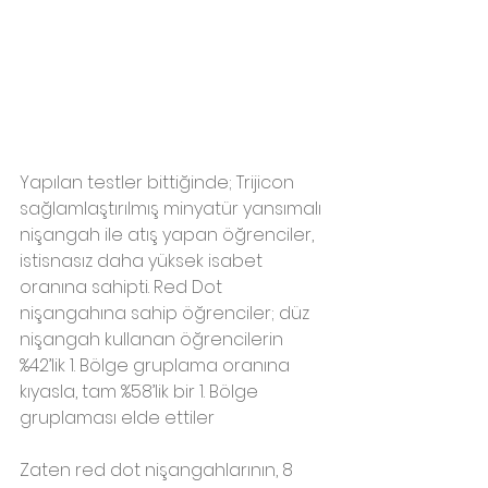
Yapılan testler bittiğinde; Trijicon 
sağlamlaştırılmış minyatür yansımalı 
nişangah ile atış yapan öğrenciler, 
istisnasız daha yüksek isabet 
oranına sahipti. Red Dot 
nişangahına sahip öğrenciler; düz 
nişangah kullanan öğrencilerin 
%42’lik 1. Bölge gruplama oranına 
kıyasla, tam %58’lik bir 1. Bölge 
gruplaması elde ettiler
Zaten red dot nişangahlarının, 8 