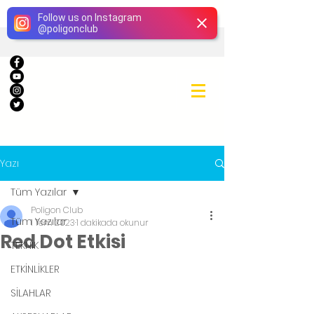
Giriş
Follow us on Instagram
@
poligonclub
Yazı
Tüm Yazılar
Poligon Club
Tüm Yazılar
1 Tem 2023
1 dakikada okunur
Red Dot Etkisi
TEKNİK
ETKİNLİKLER
SİLAHLAR