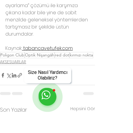
ayarlama” çözümü ile karşımıza 
çıkana kadar bile yine de sabit 
menzilde geleneksel yöntemlerden 
tartışmasız bir şekilde üstün 
durumdalar.
Kaynak:
 tabancavetufek.com
Poligon Club
Optik Nişangâh
red dot
kırmızı nokta
AKSESUARLAR
Size Nasıl Yardımcı
Olabiliriz?
Hepsini Gör
Son Yazılar