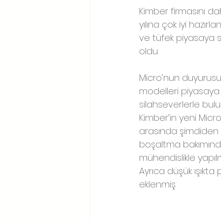
Kimber firmasını dah
yılına çok iyi hazırl
ve tüfek piyasaya s
oldu.
Micro’nun duyurusu il
modelleri piyasaya 
silahseverlerle bul
Kimber’in yeni Mic
arasında şimdiden 
boşaltma bakımından
mühendislikle yapıl
Ayrıca düşük ışıkta
eklenmiş.