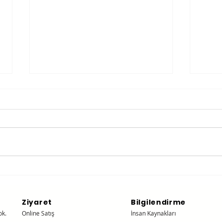
Klasik ve Modern
Der
Buluştu: SIG Sauer 1911-
Kom
XFull
Ziyaret
Bilgilendirme
ok.
Online Satış
İnsan Kaynakları