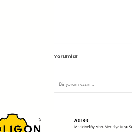
Yorumlar
Bir yorum yazın...
Dipçikli Tabanca
Dönüşüm Sistemi:
Recover Tactical S-PRO
®
Adres
Mecidiyeköy Mah.
Mecidiye Kuyu S