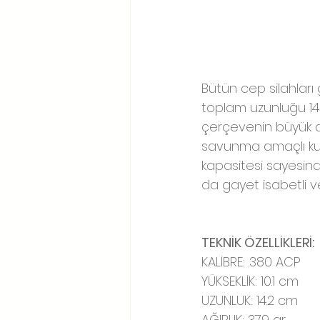
Bütün cep silahları 
toplam uzunluğu 14 c
çerçevenin büyük art
savunma amaçlı kull
kapasitesi sayesind
da gayet isabetli ve 
TEKNİK ÖZELLİKLERİ:
KALİBRE: .380 ACP
YÜKSEKLİK: 10.1 cm
UZUNLUK: 14.2 cm
AĞIRLIK: 379 gr