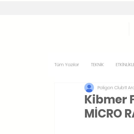
Tüm Yazılar
TEKNİK
ETKİNLİKL
Poligon Club
11 A
FOTO GALERİ
Kibmer F
MİCRO R