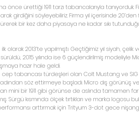
a önce ürettiği 1911 tarzı tabancalarıyla tanıyorduk. F
anarak girdiğini söyleyebiliriz. Firma yıl içerisinde 20’d
ürerek bir kez daha piyasaya ne kadar sıkı tutunduğ
k olarak 2013’te yapılmıştı. Geçtiğimiz yıl siyah, çelik 
sürüldü, 2015 yılında ise 6 güçlendirilmiş modeliyle M
uşmaya hazır hale geldi.
ro cep tabancası türdeşleri olan Colt Mustang ve SIG
adından söz ettirmeye başladı. Micro dış görünüş v
 mini bir 1911 gibi görünse de aslında tamamen farkl
mış. Sürgü kısmında ölçek tırtıkları ve marka logosu b
 performansı arttırmak için Trityum 3-dot gece nişang