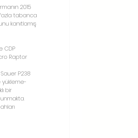
irmanın 2015 
en fazla tabanca 
unu kanıtlamış 
ve CDP 
icro Raptor 
 Sauer P238 
e yükleme-
ı bir 
ulunmakta. 
ahları 