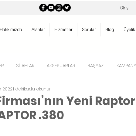
Giriş
Hakkımızda
Alanlar
Hizmetler
Sorular
Blog
Üyelik
ER
SİLAHLAR
AKSESUARLAR
BAŞYAZI
KAMPANY
ra 2022
1 dakikada okunur
irması’nın Yeni Raptor
APTOR .380