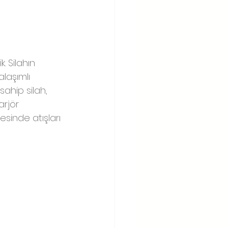
. Silahın 
laşımlı 
ahip silah, 
arjör 
sinde atışları 