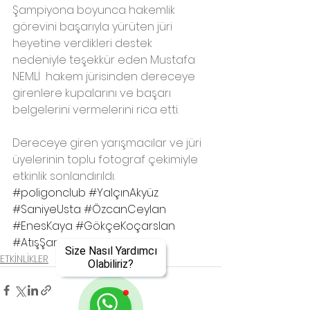
Şampiyona boyunca hakemlik 
görevini başarıyla yürüten jüri 
heyetine verdikleri destek 
nedeniyle teşekkür eden Mustafa 
NEMLİ  hakem jürisinden dereceye 
girenlere kupalarını ve başarı 
belgelerini vermelerini rica etti. 
Dereceye giren yarışmacılar ve jüri 
üyelerinin toplu fotograf çekimiyle 
etkinlik sonlandırıldı.
#poligonclub
#YalçınAkyüz
#SaniyeUsta
#ÖzcanCeylan
#EnesKaya
#GökçeKoçarslan
#AtışŞampiyonası
Size Nasıl Yardımcı
ETKİNLİKLER
Olabiliriz?