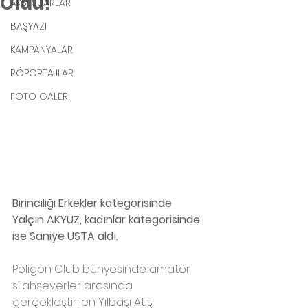
Oldu!
AKSESUARLAR
BAŞYAZI
KAMPANYALAR
RÖPORTAJLAR
FOTO GALERİ
Birinciliği Erkekler kategorisinde 
Yalçın AKYÜZ, kadınlar kategorisinde 
ise Saniye USTA aldı. 
Poligon Club bünyesinde amatör 
silahseverler arasında 
gerçekleştirilen Yılbaşı Atış 