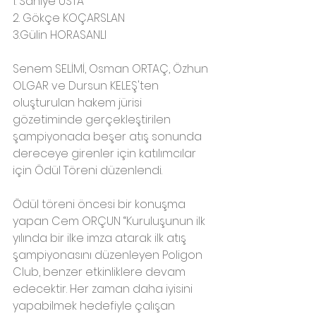
1. Saniye USTA
2. Gökçe KOÇARSLAN
3.Gülin HORASANLI
Senem SELİMİ, Osman ORTAÇ, Özhun 
OLGAR ve Dursun KELEŞ'ten 
oluşturulan hakem jürisi 
gözetiminde gerçekleştirilen 
şampiyonada beşer atış sonunda 
dereceye girenler için katılımcılar 
için Ödül Töreni düzenlendi.
Ödül töreni öncesi bir konuşma 
yapan Cem ORÇUN “Kuruluşunun ilk 
yılında bir ilke imza atarak ilk atış 
şampiyonasını düzenleyen Poligon 
Club, benzer etkinliklere devam 
edecektir. Her zaman daha iyisini 
yapabilmek hedefiyle çalışan 