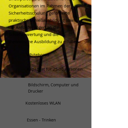
Organisationen im Rahmen der
Sicherheitsschulung geforderte
praktische Schießausbildung sowie
die Anforderungen an die
Schießbewertung und die
theoretische Ausbildung zu erfüllen.
Whiteboard
Kapazität für 25-30 Personen
Bildschirm, Computer und
Drucker
Kostenloses WLAN
Essen - Trinken