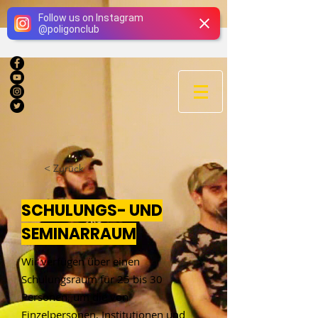
Giriş
Follow us on Instagram
@
poligonclub
< Zurück
SCHULUNGS- UND
SEMINARRAUM
Wir verfügen über einen
Schulungsraum für 25 bis 30
Personen, um die von
Einzelpersonen, Institutionen und