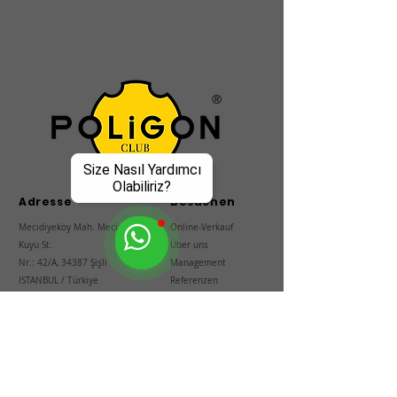
®
Size Nasıl Yardımcı
Olabiliriz?
Adresse
Besuchen
Mecidiyeköy Mah.
Mecidiye
Online-Verkauf
Kuyu St.
Über uns
Nr.: 42/A, 34387
Şişli
Management
ISTANBUL / Türkiye
Referenzen
T:
+90 212 288 38 38
Kommunikation
Informieren
Soziale
Medien
Personalwesen
Facebook
Mitgliedschaftsbedingung
Instagram
en
Twitter