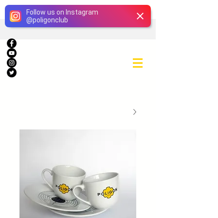
Giriş
Follow us on Instagram
@
poligonclub