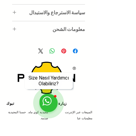
بورسلين
سياسة الاسترجاع والاستبدال
ضمن نطاق بند حق الانسحاب من عقد
معلومات الشحن
البيع ، يحق للعميل رفض وإرجاع المنتج أو
الخدمة في غضون 30 (ثلاثين) يومًا من
معلومات التوصيل: سيتم شحنها في
تاريخ استلام المنتج. يمكن تقديم طلب
غضون 5 إلى 7 أيام عمل.
استرداد المنتجات المشتراة على الموقع
إلى Poligon Club. إذا كانت عبوة المنتج
غير مستخدمة ولم يتم تعديلها ، يمكنك
®
إرجاع المنتج بإرساله إلى Poligon Club
في غضون 30 يومًا من تاريخ الاستلام.
Size Nasıl Yardımcı
Olabiliriz?
زيارة
تبوك
المبيعات عبر الإنترنت
مجيدية كوي ماه.
حسنا المجيدية
معلومات عنا
صدمة.
الادارة
لا: 42 / أ ،
34387
ضبابي
مراجع
اسطنبول
/ تركيا