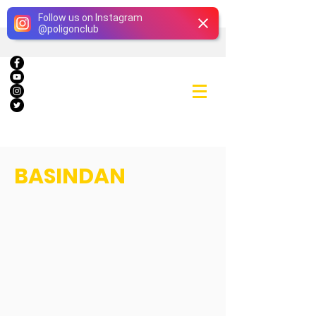
Giriş
Follow us on Instagram
@
poligonclub
BASINDAN