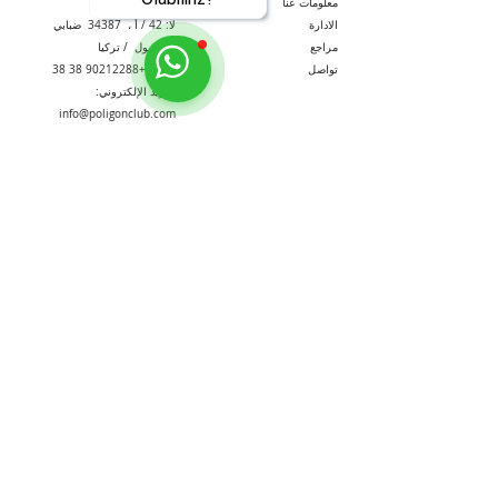
معلومات عنا
صدمة.
الادارة
لا: 42 / أ ،
34387
ضبابي
مراجع
اسطنبول
/ تركيا
تواصل
هاتف:
+90212288 38 38
البريد الإلكتروني:
info@poligonclub.com
التواصل
معلومة
الإجتماعي
الموارد البشرية
فيسبوك
شروط العضوية
انستغرام
اتفاقية البيع عن بعد
تويتر
استمارة المعلومات الأولية
موقع YouTube
التسليم والإرجاع
Poligon, Shooting Range,
الرماية
اشترك في موقعنا
كن على علم بالحملات.